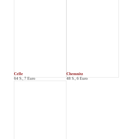
Coburg
64 S., 7 Euro *
D
Darmstadt
Dessau
64 S., 7 Euro *
48 S., 7 Euro