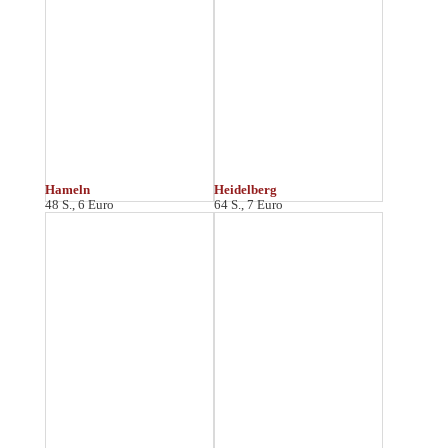
I
Ingolstadt
48 S., 6 Euro
K