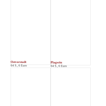
Stötteritz
Südfriedhof
64 S., 6 Euro
136 S., 10 Euro
Südostvorstadt
Südvorstadt
64 S., 7 Euro
64 S., 6 Euro