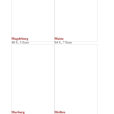
München
Münster
96 S., 9 Euro
64 S., 7 Euro
N