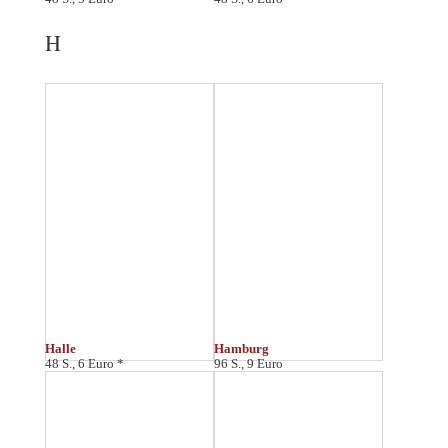
Hameln
Heidelberg
48 S., 6 Euro
64 S., 7 Euro
Hiddensee
Hildesheim
64 S., 6 Euro
64 S., 7 Euro