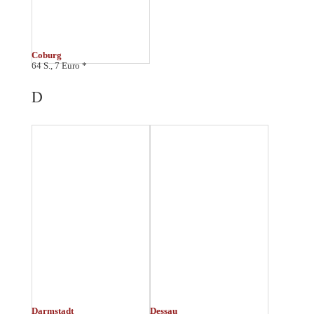
Detmold
Dresden
48 S., 5 Euro
64 S., 6 Euro