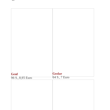
Görlitz
Göttingen
64 S., 7 Euro *
64 S., 7 Euro
Greifswald
Güstrow
48 S., 5 Euro
48 S., 6 Euro
H