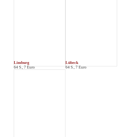
Leipziger Spaziergänge
Buchstadt
Musikstadt
96 S., 10 Euro
64 S., 6/7 Euro