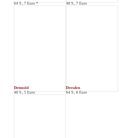
Düsseldorf
80 S., 8 Euro
E
Eisenach
Erfurt
64 S., 7 Euro
48 S., 6 Euro *