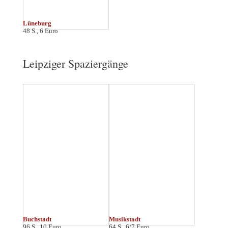
Connewitz
Gohlis
64 S., 6 Euro
64 S., 7 Euro