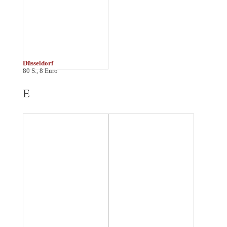
Essen
Eutin
64 S., 6 Euro
48 S., 4,95 Euro
F