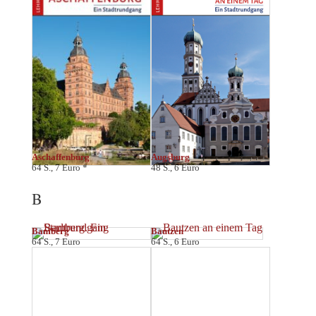
Aschaffenburg
Augsburg
64 S., 7 Euro *
48 S., 6 Euro
B
Bamberg
Bautzen
64 S., 7 Euro
64 S., 6 Euro
Bayreuth
Bern
48 S., 6 Euro
90 S., 8,95 Euro
Bonn
64 S., 7 Euro
Braunschweig
64 S., 7 Euro