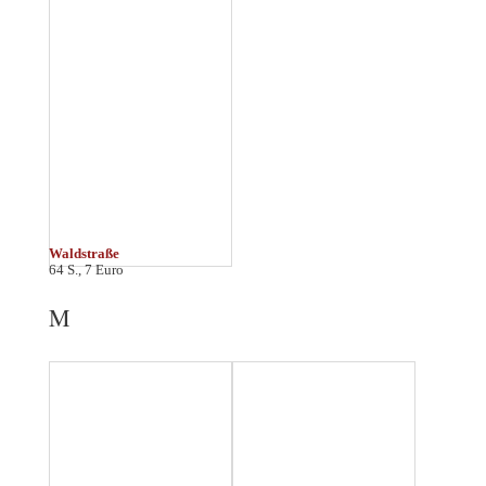
Magdeburg
Mainz
48 S., 5 Euro
64 S., 7 Euro
Marburg
Meißen
48 S., 6 Euro
48 S., 6 Euro