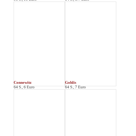
Leutzsch
Lindenau
64 S., 6 Euro
64 S., 7 Euro
Musikviertel
Nordvorstadt
64 S., 6 Euro
64 S., 7 Euro