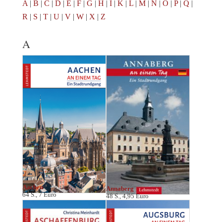
A
|
B
|
C
|
D
|
E
|
F
|
G
|
H
|
I
|
K
|
L
|
M
|
N
|
O
|
P
|
Q
|
R
|
S
|
T
|
U
|
V
|
W
|
X
|
Z
A
Aachen
Annaberg
64 S., 7 Euro
48 S., 4,95 Euro