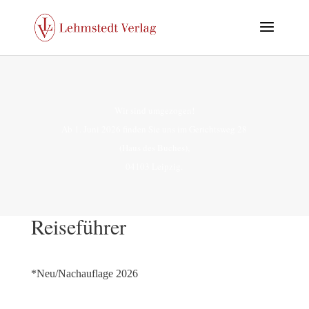
Wir sind umgezogen!
Ab 1. Juni 2026 finden Sie uns im Gerichtsweg 28
(Haus des Buches),
04103 Leipzig.
Reiseführer
*Neu/Nachauflage 2026