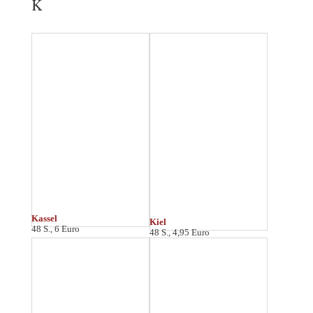
Koblenz
Köln
48 S., 7 Euro
96 S., 9 Euro
Konstanz
64 S., 7 Euro
L